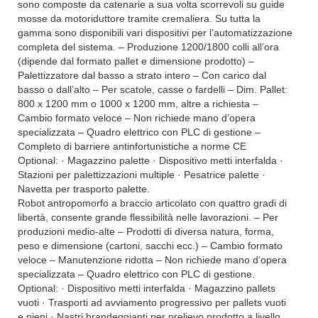
sono composte da catenarie a sua volta scorrevoli su guide
mosse da motoriduttore tramite cremaliera. Su tutta la
gamma sono disponibili vari dispositivi per l’automatizzazione
completa del sistema. – Produzione 1200/1800 colli all’ora
(dipende dal formato pallet e dimensione prodotto) –
Palettizzatore dal basso a strato intero – Con carico dal
basso o dall’alto – Per scatole, casse o fardelli – Dim. Pallet:
800 x 1200 mm o 1000 x 1200 mm, altre a richiesta –
Cambio formato veloce – Non richiede mano d’opera
specializzata – Quadro elettrico con PLC di gestione –
Completo di barriere antinfortunistiche a norme CE
Optional: · Magazzino palette · Dispositivo metti interfalda ·
Stazioni per palettizzazioni multiple · Pesatrice palette ·
Navetta per trasporto palette.
Robot antropomorfo a braccio articolato con quattro gradi di
libertà, consente grande flessibilità nelle lavorazioni. – Per
produzioni medio-alte – Prodotti di diversa natura, forma,
peso e dimensione (cartoni, sacchi ecc.) – Cambio formato
veloce – Manutenzione ridotta – Non richiede mano d’opera
specializzata – Quadro elettrico con PLC di gestione.
Optional: · Dispositivo metti interfalda · Magazzino pallets
vuoti · Trasporti ad avviamento progressivo per pallets vuoti
e pieni · Nastri brandeggianti per prelievo prodotto a livello